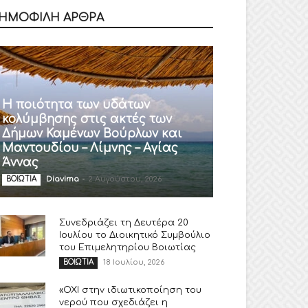
ΗΜΟΦΙΛΗ ΑΡΘΡΑ
Η ποιότητα των υδάτων
κολύμβησης στις ακτές των
Δήμων Καμένων Βούρλων και
Μαντουδίου – Λίμνης – Αγίας
Άννας
Diavima
-
2 Αυγούστου, 2026
ΒΟΙΩΤΙΑ
Συνεδριάζει τη Δευτέρα 20
Ιουλίου το Διοικητικό Συμβούλιο
του Επιμελητηρίου Βοιωτίας
18 Ιουλίου, 2026
ΒΟΙΩΤΙΑ
«ΟΧΙ στην ιδιωτικοποίηση του
νερού που σχεδιάζει η