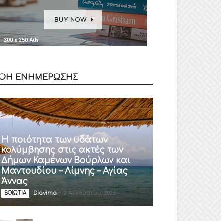
ΟΗ ΕΝΗΜΕΡΩΣΗΣ
Η ποιότητα των υδάτων
κολύμβησης στις ακτές των
Δήμων Καμένων Βούρλων και
Μαντουδίου – Λίμνης – Αγίας
Άννας
Diavima
-
2 Αυγούστου, 2026
ΒΟΙΩΤΙΑ