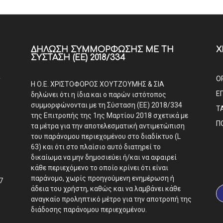
ΔΉΛΩΣΗ ΣΥΜΜΌΡΦΩΣΗΣ ΜΕ ΤΗ
Χ
ΣΎΣΤΑΣΗ (ΕΕ) 2018/334
Α
Ο
Η Ο.Ε. ΧΡΙΣΤΟΦΟΡΟΣ ΧΟΥΤΖΟΥΜΗΣ & ΣΙΑ
Ε
δηλώνει ότι η ίδια και ο παρών ιστότοπος
συμμορφώνονται με τη Σύσταση (ΕΕ) 2018/334
Τ
της Επιτροπής της 1ης Μαρτίου 2018 σχετικά με
Π
τα μέτρα για την αποτελεσματική αντιμετώπιση
του παράνομου περιεχομένου στο διαδίκτυο (L
63) και ότι στο πλαίσιο αυτό διατηρεί το
δικαίωμα να μην δημοσιεύει ή/και να αφαιρεί
κάθε περιεχόμενο το οποίο κρίνει ότι είναι
παράνομο, χωρίς προηγούμενη ενημέρωση ή
7
άδεια του χρήστη, καθώς και να λαμβάνει κάθε
αναγκαίο προληπτικό μέτρο για την αποτροπή της
διάδοσης παράνομου περιεχομένου.