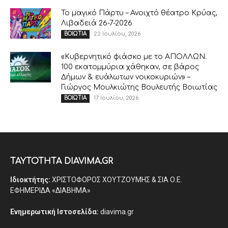
Το μαγικό Πάρτυ – Ανοιχτό θέατρο Κρύας,
Λιβαδειά 26-7-2026
22 Ιουλίου, 2026
ΒΟΙΩΤΙΑ
«Κυβερνητικό φιάσκο με το ΑΠΟΛΛΩΝ.
100 εκατομμύρια χάθηκαν, σε βάρος
Δήμων & ευάλωτων νοικοκυριών» –
Γιώργος Μουλκιώτης Βουλευτής Βοιωτίας
17 Ιουλίου, 2026
ΒΟΙΩΤΙΑ
ΤΑΥΤΟΤΗΤΑ DIAVIMA.GR
Ιδιοκτήτης:
ΧΡΙΣΤΟΦΟΡΟΣ ΧΟΥΤΖΟΥΜΗΣ & ΣΙΑ Ο.Ε.
ΕΦΗΜΕΡΙΔΑ «ΔΙΑΒΗΜΑ»
Ενημερωτική Ιστοσελίδα:
diavima.gr