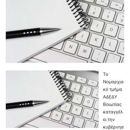
Το
Νομαρχια
κό τμήμα
ΑΔΕΔΥ
Βοιωτίας
καταγγέλ
ει την
κυβέρνησ