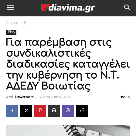
Αρχική
Blog
Blog
Για παρέμβαση στις
συνδικαλιστικές
διαδικασίες καταγγέλει
την κυβέρνηση το Ν.Τ.
ΑΔΕΔΥ Βοιωτίας
Από
Newsroom
-
3 Νοεμβρίου, 2020
15