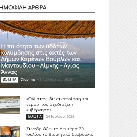
ΗΜΟΦΙΛΗ ΑΡΘΡΑ
Η ποιότητα των υδάτων
κολύμβησης στις ακτές των
Δήμων Καμένων Βούρλων και
Μαντουδίου – Λίμνης – Αγίας
Άννας
Diavima
-
2 Αυγούστου, 2026
ΒΟΙΩΤΙΑ
«ΟΧΙ στην ιδιωτικοποίηση του
νερού που σχεδιάζει η
κυβέρνηση»
24 Ιουλίου, 2026
ΒΟΙΩΤΙΑ
Συνεδριάζει τη Δευτέρα 20
Ιουλίου το Διοικητικό Συμβούλιο