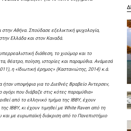
Δ
ι στην Αθήνα. Σπούδασε εξελικτική ψυχολογία,
στην Ελλάδα και στον Καναδά.
περρεαλιστική διάθεση, το χιούμορ και το
α, θέατρο, ποίηση, ιστορίες και παραμύθια. Ανάμεσά
11), η «Ιδιωτική έρημος» (Καστανιώτης, 2014) κ.ά.
 ήταν υποψήφια για το Διεθνές Βραβείο Άντερσεν,
Το αγόρι που διάβαζε στις κότες παραμύθια»
ριθεί από το ελληνικό τμήμα της ΙΒΒΥ, έχουν
της ΙΒΒΥ, κι έχουν τιμηθεί με White Raven από τη
 και με ευρωπαϊκή διάκριση από το Πανεπιστήμιο