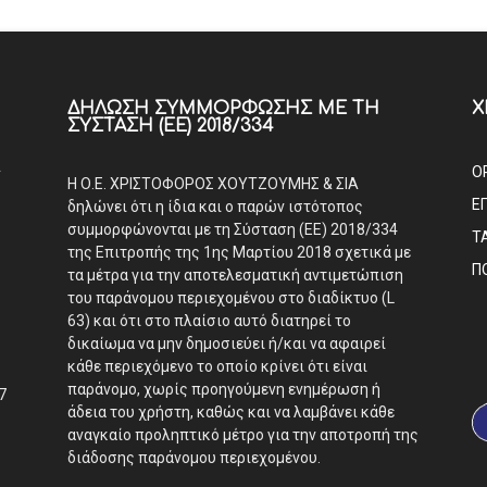
ΔΉΛΩΣΗ ΣΥΜΜΌΡΦΩΣΗΣ ΜΕ ΤΗ
Χ
ΣΎΣΤΑΣΗ (ΕΕ) 2018/334
Α
Ο
Η Ο.Ε. ΧΡΙΣΤΟΦΟΡΟΣ ΧΟΥΤΖΟΥΜΗΣ & ΣΙΑ
Ε
δηλώνει ότι η ίδια και ο παρών ιστότοπος
συμμορφώνονται με τη Σύσταση (ΕΕ) 2018/334
Τ
της Επιτροπής της 1ης Μαρτίου 2018 σχετικά με
Π
τα μέτρα για την αποτελεσματική αντιμετώπιση
του παράνομου περιεχομένου στο διαδίκτυο (L
63) και ότι στο πλαίσιο αυτό διατηρεί το
δικαίωμα να μην δημοσιεύει ή/και να αφαιρεί
κάθε περιεχόμενο το οποίο κρίνει ότι είναι
παράνομο, χωρίς προηγούμενη ενημέρωση ή
7
άδεια του χρήστη, καθώς και να λαμβάνει κάθε
αναγκαίο προληπτικό μέτρο για την αποτροπή της
διάδοσης παράνομου περιεχομένου.