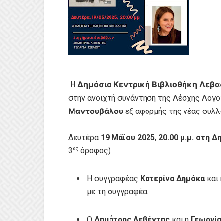
Δημόσια Κεντρική Βιβλιοθήκη Λεβα
Η
στην ανοιχτή συνάντηση της Λέσχης Λογο
Μαντουβάλου
εξ αφορμής της νέας συλλ
Δευτέρα
19 Μάϊου 2025
,
20.00 μ.μ.
στη Δ
ος
3
όροφος).
Η συγγραφέας
Κατερίνα Δημόκα
και
με τη συγγραφέα.
Ο
Δημήτρης Λεβέντης
και η
Γεωργία