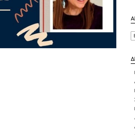
Α
Α
Δ