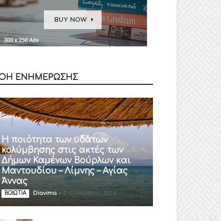
ΟΗ ΕΝΗΜΕΡΩΣΗΣ
Η ποιότητα των υδάτων
κολύμβησης στις ακτές των
Δήμων Καμένων Βούρλων και
Μαντουδίου – Λίμνης – Αγίας
Άννας
Diavima
-
2 Αυγούστου, 2026
ΒΟΙΩΤΙΑ