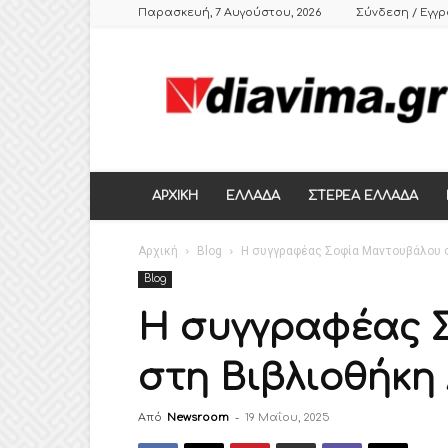
Παρασκευή, 7 Αυγούστου, 2026
Σύνδεση / Εγγ
DIAVIMA.GR
ΕΒΔΟΜΑΔΙΑΙΑ
ΠΟΛΙΤΙΚΗ
ΣΑΤΙΡΙΚΗ
ΕΦΗΜΕΡΙΔΑ
ΣΤΕΡΕΑΣ
ΕΛΛΑΔΑΣ,
ΑΡΧΙΚΗ
ΕΛΛΑΔΑ
ΣΤΕΡΕΑ ΕΛΛΑΔΑ
ΒΟΙΩΤΙΑ,
ΛΙΒΑΔΕΙΑ,
Αρχική
ΘΗΒΑ
Blog
Η συγγραφέας Σοφία Μαντουβάλου 
Blog
Η συγγραφέας 
στη Βιβλιοθήκη
Από
Newsroom
-
19 Μαΐου, 2025