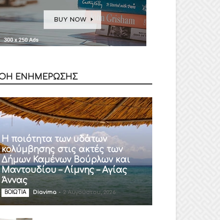
ΟΗ ΕΝΗΜΕΡΩΣΗΣ
Η ποιότητα των υδάτων
κολύμβησης στις ακτές των
Δήμων Καμένων Βούρλων και
Μαντουδίου – Λίμνης – Αγίας
Άννας
Diavima
-
2 Αυγούστου, 2026
ΒΟΙΩΤΙΑ