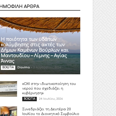
ΗΜΟΦΙΛΗ ΑΡΘΡΑ
Η ποιότητα των υδάτων
κολύμβησης στις ακτές των
Δήμων Καμένων Βούρλων και
Μαντουδίου – Λίμνης – Αγίας
Άννας
Diavima
-
2 Αυγούστου, 2026
ΒΟΙΩΤΙΑ
«ΟΧΙ στην ιδιωτικοποίηση του
νερού που σχεδιάζει η
κυβέρνηση»
24 Ιουλίου, 2026
ΒΟΙΩΤΙΑ
Συνεδριάζει τη Δευτέρα 20
Ιουλίου το Διοικητικό Συμβούλιο