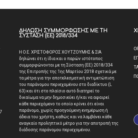
ΔΉΛΩΣΗ ΣΥΜΜΌΡΦΩΣΗΣ ΜΕ ΤΗ
Χ
ΣΎΣΤΑΣΗ (ΕΕ) 2018/334
Α
Ο
Η Ο.Ε. ΧΡΙΣΤΟΦΟΡΟΣ ΧΟΥΤΖΟΥΜΗΣ & ΣΙΑ
Ε
δηλώνει ότι η ίδια και ο παρών ιστότοπος
συμμορφώνονται με τη Σύσταση (ΕΕ) 2018/334
Τ
της Επιτροπής της 1ης Μαρτίου 2018 σχετικά με
Π
τα μέτρα για την αποτελεσματική αντιμετώπιση
του παράνομου περιεχομένου στο διαδίκτυο (L
63) και ότι στο πλαίσιο αυτό διατηρεί το
δικαίωμα να μην δημοσιεύει ή/και να αφαιρεί
κάθε περιεχόμενο το οποίο κρίνει ότι είναι
παράνομο, χωρίς προηγούμενη ενημέρωση ή
7
άδεια του χρήστη, καθώς και να λαμβάνει κάθε
αναγκαίο προληπτικό μέτρο για την αποτροπή της
διάδοσης παράνομου περιεχομένου.