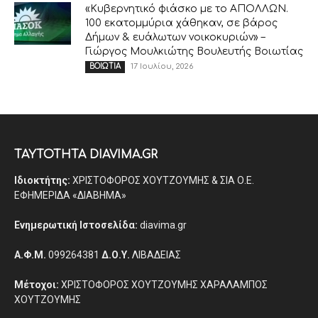
«Κυβερνητικό φιάσκο με το ΑΠΟΛΛΩΝ.
100 εκατομμύρια χάθηκαν, σε βάρος
Δήμων & ευάλωτων νοικοκυριών» –
Γιώργος Μουλκιώτης Βουλευτής Βοιωτίας
17 Ιουλίου, 2026
ΒΟΙΩΤΙΑ
ΤΑΥΤΟΤΗΤΑ DIAVIMA.GR
Ιδιοκτήτης:
ΧΡΙΣΤΟΦΟΡΟΣ ΧΟΥΤΖΟΥΜΗΣ & ΣΙΑ Ο.Ε.
ΕΦΗΜΕΡΙΔΑ «ΔΙΑΒΗΜΑ»
Ενημερωτική Ιστοσελίδα:
diavima.gr
Α.Φ.Μ.
099264381
Δ.Ο.Υ.
ΛΙΒΑΔΕΙΑΣ
Μέτοχοι:
ΧΡΙΣΤΟΦΟΡΟΣ ΧΟΥΤΖΟΥΜΗΣ ΧΑΡΑΛΑΜΠΟΣ
ΧΟΥΤΖΟΥΜΗΣ