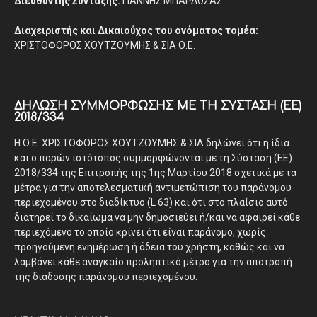
Διευθυντής Σύνταξης:
ΓΙΑΝΝΗΣ ΜΠΑΡΔΩΣΑΣ
Διαχειριστής και Δικαιούχος του ονόματος τομέα:
ΧΡΙΣΤΟΦΟΡΟΣ ΧΟΥΤΖΟΥΜΗΣ & ΣΙΑ Ο.Ε.
ΔΉΛΩΣΗ ΣΥΜΜΌΡΦΩΣΗΣ ΜΕ ΤΗ ΣΎΣΤΑΣΗ (ΕΕ)
2018/334
Η Ο.Ε. ΧΡΙΣΤΟΦΟΡΟΣ ΧΟΥΤΖΟΥΜΗΣ & ΣΙΑ δηλώνει ότι η ίδια
και ο παρών ιστότοπος συμμορφώνονται με τη Σύσταση (ΕΕ)
2018/334 της Επιτροπής της 1ης Μαρτίου 2018 σχετικά με τα
μέτρα για την αποτελεσματική αντιμετώπιση του παράνομου
περιεχομένου στο διαδίκτυο (L 63) και ότι στο πλαίσιο αυτό
διατηρεί το δικαίωμα να μην δημοσιεύει ή/και να αφαιρεί κάθε
περιεχόμενο το οποίο κρίνει ότι είναι παράνομο, χωρίς
προηγούμενη ενημέρωση ή άδεια του χρήστη, καθώς και να
λαμβάνει κάθε αναγκαίο προληπτικό μέτρο για την αποτροπή
της διάδοσης παράνομου περιεχομένου.