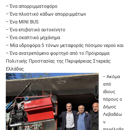
– Ένα απορριμματοφόρο
– Ένα πλυστικό κάδων απορριμμάτων
– Ένα ΜΙΝΙ BUS
– Ένα επιβατικό αυτοκίνητο
– Ένα σκαπτικό μηχάνημα
– Μία υδροφόρα 5 τόνων μεταφοράς πόσιμου νερού και
– Ένα ανατρεπόμενο φορτηγό από το Πρόγραμμα
Πολιτικής Προστασίας της Περιφέρειας Στερεάς
Ελλάδας.
– Ακόμα
από
ιδίους
πόρους ο
Δήμος
Λεβαδέω
ν
παρέλαβε