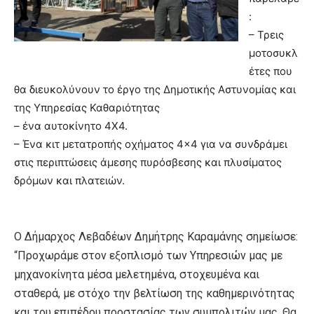
:
– Τρεις
μοτοσυκλ
έτες που
θα διευκολύνουν το έργο της Δημοτικής Αστυνομίας και
της Υπηρεσίας Καθαριότητας
– ένα αυτοκίνητο 4Χ4.
– Ένα κιτ μετατροπής οχήματος 4×4 για να συνδράμει
στις περιπτώσεις άμεσης πυρόσβεσης και πλυσίματος
δρόμων και πλατειών.
Ο Δήμαρχος Λεβαδέων Δημήτρης Καραμάνης σημείωσε:
“Προχωράμε στον εξοπλισμό των Υπηρεσιών μας με
μηχανοκίνητα μέσα μελετημένα, στοχευμένα και
σταθερά, με στόχο την βελτίωση της καθημερινότητας
και του επιπέδου προστασίας των συμπολιτών μας. Θα