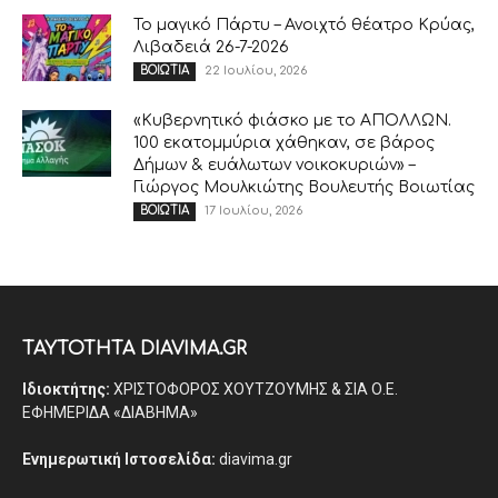
Το μαγικό Πάρτυ – Ανοιχτό θέατρο Κρύας,
Λιβαδειά 26-7-2026
22 Ιουλίου, 2026
ΒΟΙΩΤΙΑ
«Κυβερνητικό φιάσκο με το ΑΠΟΛΛΩΝ.
100 εκατομμύρια χάθηκαν, σε βάρος
Δήμων & ευάλωτων νοικοκυριών» –
Γιώργος Μουλκιώτης Βουλευτής Βοιωτίας
17 Ιουλίου, 2026
ΒΟΙΩΤΙΑ
ΤΑΥΤΟΤΗΤΑ DIAVIMA.GR
Ιδιοκτήτης:
ΧΡΙΣΤΟΦΟΡΟΣ ΧΟΥΤΖΟΥΜΗΣ & ΣΙΑ Ο.Ε.
ΕΦΗΜΕΡΙΔΑ «ΔΙΑΒΗΜΑ»
Ενημερωτική Ιστοσελίδα:
diavima.gr